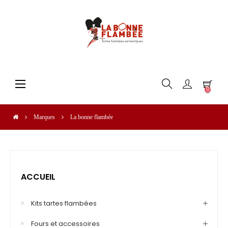
Basculer
☰
0
la
navigation
Marques
La bonne flambée
ACCUEIL
Kits tartes flambées
Fours et accessoires