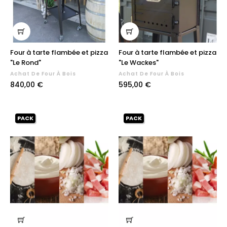
Four à tarte flambée et pizza
Four à tarte flambée et pizza
"Le Rond"
"Le Wackes"
Achat De Four À Bois
Achat De Four À Bois
Prix
Prix
840,00 €
595,00 €
PACK
PACK