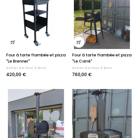
Four à tarte flambée et pizza
Four à tarte flambée et pizza
"Le Brenner"
"Le Carré"
Achat De Four À Bois
Achat De Four À Bois
Prix
Prix
420,00 €
760,00 €