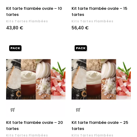
Kit tarte flambée ovale – 10
Kit tarte flambée ovale – 15
tartes
tartes
Kits Tartes Flambées
Kits Tartes Flambées
Prix
Prix
43,80 €
56,40 €
PACK
PACK
Kit tarte flambée ovale – 20
Kit tarte flambée ovale – 25
tartes
tartes
Kits Tartes Flambées
Kits Tartes Flambées