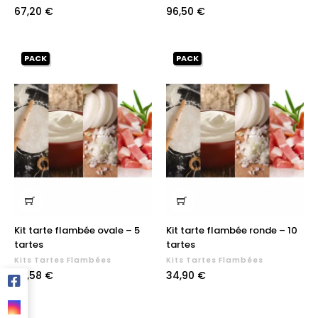
Prix
Prix
67,20 €
96,50 €
PACK
PACK
Kit tarte flambée ovale – 5
Kit tarte flambée ronde – 10
tartes
tartes
Kits Tartes Flambées
Kits Tartes Flambées
Prix
Prix
29,58 €
34,90 €