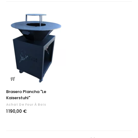
Brasero Plancha "Le
Kaiserstuhl"
Achat De Four À Bois
Prix
1 190,00 €