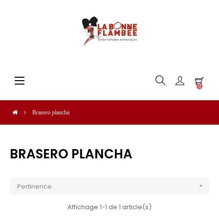
Basculer
☰
0
la
navigation
Brasero plancha
BRASERO PLANCHA
Pertinence

Affichage 1-1 de 1 article(s)