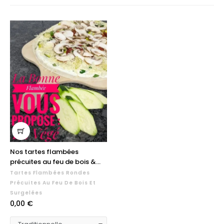
Nos tartes flambées
précuites au feu de bois &...
Tartes Flambées Rondes
Précuites Au Feu De Bois Et
Surgelées
Prix
0,00 €