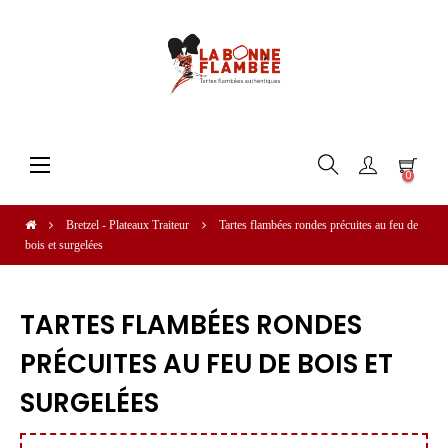
Basculer
☰
0
la
navigation
Bretzel - Plateaux Traiteur
Tartes flambées rondes précuites au feu de
bois et surgelées
TARTES FLAMBÉES RONDES
PRÉCUITES AU FEU DE BOIS ET
SURGELÉES