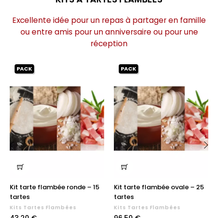
Excellente idée pour un repas à partager en famille
ou entre amis pour un anniversaire ou pour une
réception
PACK
PACK
‹
›
Kit tarte flambée ronde – 15
Kit tarte flambée ovale – 25
tartes
tartes
Kits Tartes Flambées
Kits Tartes Flambées
Prix
Prix
43,20 €
96,50 €