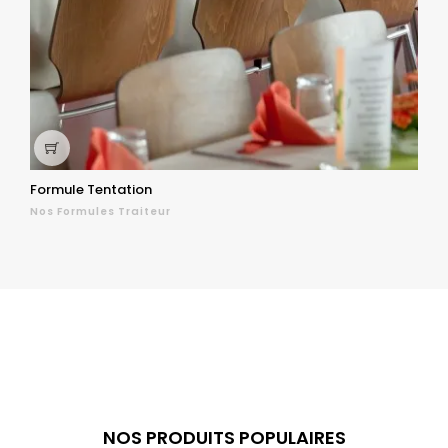
‹
›
Formule Tentation
F
Nos Formules Traiteur
N
NOS PRODUITS POPULAIRES