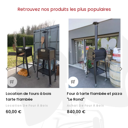
Retrouvez nos produits les plus populaires
‹
›
Location de fours à bois
Four à tarte flambée et pizza
tarte flambée
"Le Rond"
Location De Four À Bois
Achat De Four À Bois
Prix
Prix
60,00 €
840,00 €