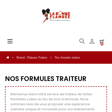
Basculer
☰
0
la
navigation
Bretzel - Plateaux Traiteur
Nos formules traiteur
NOS FORMULES TRAITEUR
Bienvenue dans notre service de traiteur de tartes
flambées cuites au feu de bois à domicile. Nous
sommes ravis de vous proposer une expérience
culinaire unique et conviviale pour vos événements,