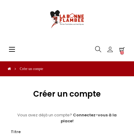
Basculer
☰
0
la
navigation
Créer un compte
Créer un compte
Vous avez déjà un compte?
Connectez-vous à la
place!
Titre